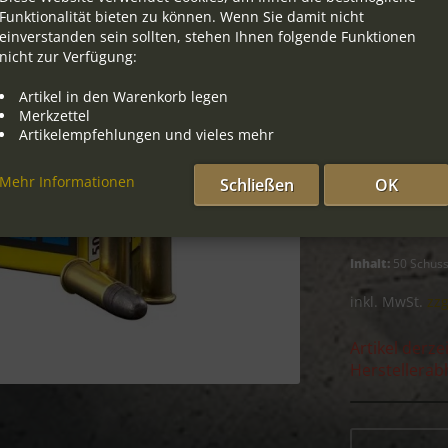
Funktionalität bieten zu können. Wenn Sie damit nicht
einverstanden sein sollten, stehen Ihnen folgende Funktionen
Dieser A
nicht zur Verfügung:
Artikel in den Warenkorb legen
Menge
Merkzettel
Artikelempfehlungen und vieles mehr
bis
9
ab
10
Mehr Informationen
Schließen
OK
ab
20
Inhalt:
50 Schus
inkl. MwSt.
zzg
Artikel derze
Herstellerab