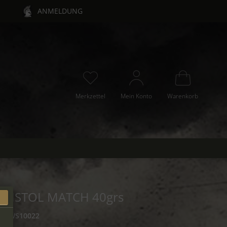
ANMELDUNG
Merkzettel
Mein Konto
Warenkorb
r PISTOL MATCH 40grs
r
RWS10022