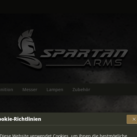
nition
Messer
Lampen
Zubehör
RWS 22l
ookie-Richtlinien
AUSVERKAUFT
Artikelnumme
Diese Website verwendet Cookies, um Ihnen die bestmögliche