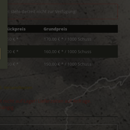
rtikel steht derzeit nicht zur Verfügung!
Stückpreis
Grundpreis
8,50 € *
170,00 € * / 1000 Schuss
8,00 € *
160,00 € * / 1000 Schuss
7,50 € *
150,00 € * / 1000 Schuss
s
l. Versandkosten
it nicht auf Lager! Lieferzeiten auf Anfrage.
hängig.