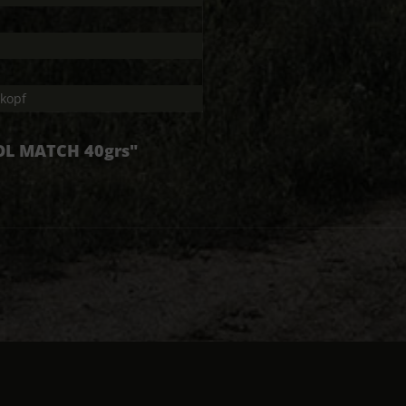
kopf
TOL MATCH 40grs"