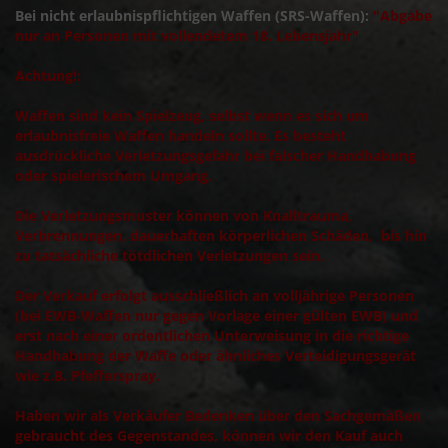
Bei nicht erlaubnispflichtigen Waffen (SRS-Waffen):
"Abgabe
nur an Personen mit vollendetem 18. Lebensjahr"
Achtung!:
Waffen sind kein Spielzeug, selbst wenn es sich um
erlaubnisfreie Waffen handeln sollte. Es besteht
ausdrückliche Verletzungsgefahr bei falscher Handhabung
oder spielerischem Umgang.
Die Verletzungsmuster können von Knalltrauma,
Verbrennungen, dauerhaften körperlichen Schäden, bis hin
zu tatsächliche tötdlichen Verletzungen sein.
Der Verkauf erfolgt ausschließlich an volljährige Personen
(bei EWB-Waffen nur gegen Vorlage einer gülten EWB) und
erst nach einer ordentlichen Unterweisung in die richtige
Handhabung der Waffe oder ähnliches Verteidigungsgerät
wie z.B. Pfefferspray.
Haben wir als Verkäufer Bedenken über den Sachgemäßen
gebraucht des Gegenstandes, können wir den Kauf auch