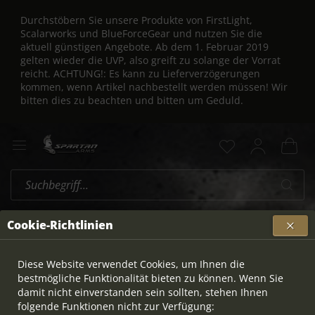
Durchstöbern Sie unsere Produkte von FirstLight,
Scalarworks und BlueForceGear und nutzen Sie die
aktuell günstigen Angebote. Ab dem 1. Februar 2019
gelten wieder die UVP, also greift zu solange der Vorrat
reicht. ACHTUNG!: Es kann zu Lieferverzögerungen
kommen, wenn Artikel nachbestellt werden müssen! Wir
bitten dies zu beachten und bitten um Geduld.
Erwerbsberechtigung und Waffenrecht
Cookie-Richtlinien
Erwerbsberechtigung und
Diese Website verwendet Cookies, um Ihnen die
bestmögliche Funktionalität bieten zu können. Wenn Sie
Waffenrecht
damit nicht einverstanden sein sollten, stehen Ihnen
folgende Funktionen nicht zur Verfügung: