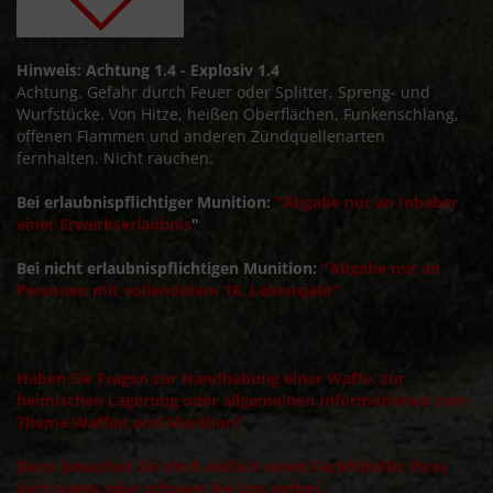
Hinweis: Achtung 1.4 - Explosiv 1.4
Achtung. Gefahr durch Feuer oder Splitter, Spreng- und
Wurfstücke. Von Hitze, heißen Oberflächen, Funkenschlang,
offenen Flammen und anderen Zündquellenarten
fernhalten. Nicht rauchen.
Bei erlaubnispflichtiger Munition:
"Abgabe nur an Inhaber
einer Erwerbserlaubnis
"
Bei nicht erlaubnispflichtigen Munition:
"Abgabe nur an
Personen mit vollendetem 18. Lebensjahr"
Haben Sie Fragen zur Handhabung einer Waffe, zur
heimischen Lagerung oder allgemeinen Informationen zum
Thema Waffen und Munition?
Dann besuchen Sie doch einfach einen Fachhändler Ihres
Vertrauens oder schauen bei uns vorbei.