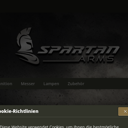
nition
Messer
Lampen
Zubehör
ookie-Richtlinien
ie Entsorgung
Diese Website verwendet Cookies, um Ihnen die bestmögliche