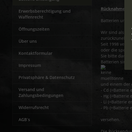
Rücknahme von
Erwerbsberechtigung und
Waffenrecht
Batterien und A
Öffnungszeiten
Wir sind als Hä
zurückzunehme
Über uns
Seit 1998 verpf
oder die spezie
Kontaktformular
Sie bitte darau
Batterien sind
Impressum
Privatsphäre & Datenschutz
und einem der
Versand und
- Cd (=Batterie
Zahlungsbedingungen
- Hg (=Batterie
- Li (=Batterie 
Widerrufsrecht
- Pb (=Batterie 
AGB´s
versehen.
Die Rücksendun