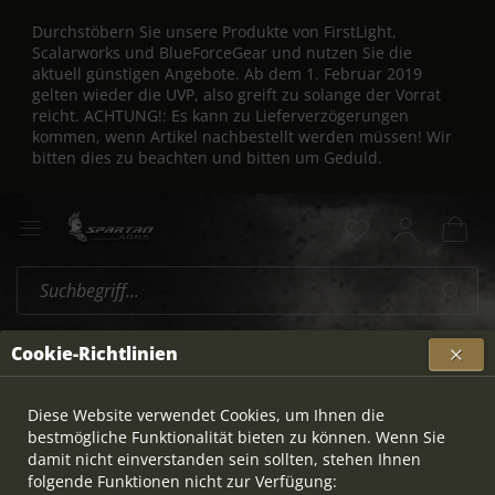
Durchstöbern Sie unsere Produkte von FirstLight,
Scalarworks und BlueForceGear und nutzen Sie die
aktuell günstigen Angebote. Ab dem 1. Februar 2019
gelten wieder die UVP, also greift zu solange der Vorrat
reicht. ACHTUNG!: Es kann zu Lieferverzögerungen
kommen, wenn Artikel nachbestellt werden müssen! Wir
bitten dies zu beachten und bitten um Geduld.
Rottweil
Übersicht
Cookie-Richtlinien
Diese Website verwendet Cookies, um Ihnen die
bestmögliche Funktionalität bieten zu können. Wenn Sie
damit nicht einverstanden sein sollten, stehen Ihnen
folgende Funktionen nicht zur Verfügung: