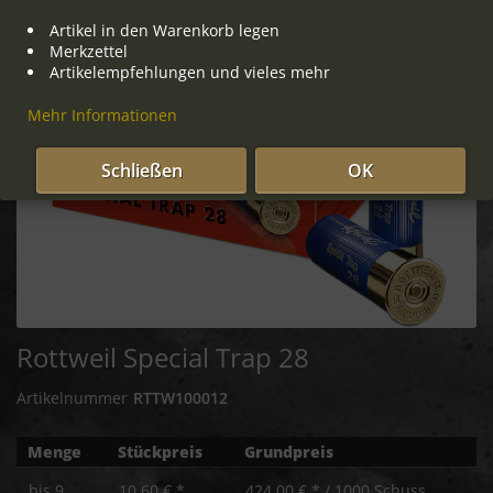
Artikel in den Warenkorb legen
Merkzettel
Artikelempfehlungen und vieles mehr
Mehr Informationen
Schließen
OK
Rottweil Special Trap 28
Artikelnummer
RTTW100012
Menge
Stückpreis
Grundpreis
bis
9
10,60 € *
424,00 € * / 1000 Schuss