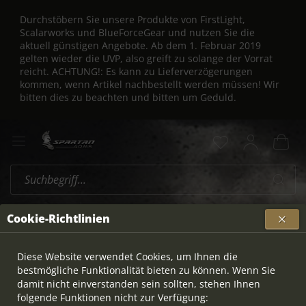
Durchstöbern Sie unsere Produkte von FirstLight,
Scalarworks und BlueForceGear und nutzen Sie die
aktuell günstigen Angebote. Ab dem 1. Februar 2019
gelten wieder die UVP, also greift zu solange der Vorrat
reicht. ACHTUNG!: Es kann zu Lieferverzögerungen
kommen, wenn Artikel nachbestellt werden müssen! Wir
bitten dies zu beachten und bitten um Geduld.
Rotpunkt / Reflexvisiere
Übersicht
Cookie-Richtlinien
Diese Website verwendet Cookies, um Ihnen die
bestmögliche Funktionalität bieten zu können. Wenn Sie
damit nicht einverstanden sein sollten, stehen Ihnen
folgende Funktionen nicht zur Verfügung: