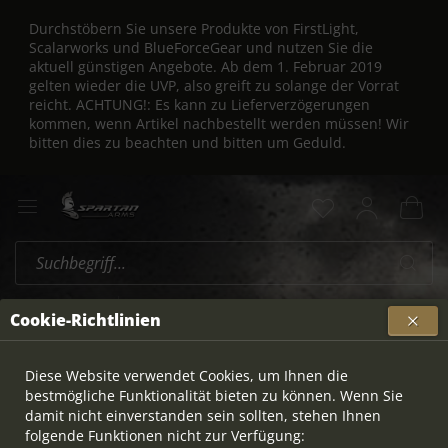
Durchstöbern Sie unsere Produkte von FirstLight,
Scalarworks und BlueForceGear und nutzen Sie die
aktuell günstigen Angebote. Ab dem 1. Februar 2019
gelten wieder die UVP, also greift zu solange der Vorrat
reicht. ACHTUNG!: Es kann zu Lieferverzögerungen
kommen, wenn Artikel nachbestellt werden müssen! Wir
bitten dies zu beachten und bitten um Geduld.
Swarovski
Übersicht
Cookie-Richtlinien
Diese Website verwendet Cookies, um Ihnen die
bestmögliche Funktionalität bieten zu können. Wenn Sie
damit nicht einverstanden sein sollten, stehen Ihnen
folgende Funktionen nicht zur Verfügung: