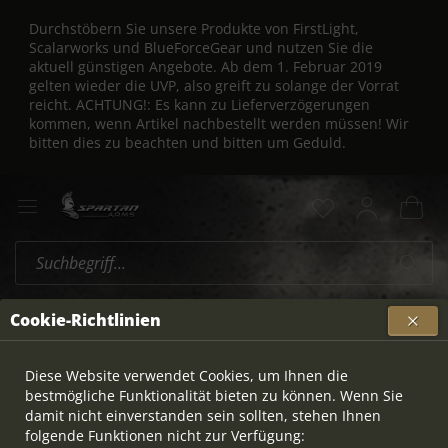
Durchstöbern Sie unsere Produkte von FirstLight,
Scalarworks und BlueForceGear und nutzen Sie die
aktuell günstigen Angebote. Ab dem 1. Februar 2019
gelten wieder die UVP, also greift zu solange der Vorrat
reicht. ACHTUNG!: Es kann zu Lieferverzögerungen
kommen, wenn Artikel nachbestellt werden müssen! Wir
bitten dies zu beachten und bitten um Geduld.
Rotex-IIA
Übersicht
Cookie-Richtlinien
Diese Website verwendet Cookies, um Ihnen die
bestmögliche Funktionalität bieten zu können. Wenn Sie
damit nicht einverstanden sein sollten, stehen Ihnen
folgende Funktionen nicht zur Verfügung: