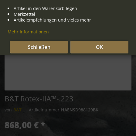
Artikel in den Warenkorb legen
Merkzettel
Artikelempfehlungen und vieles mehr
Mehr Informationen
Schließen
OK
B&T Rotex-IIA™-.223
von
B&T
Artikelnummer
HAENSD988129BK
868,00 € *