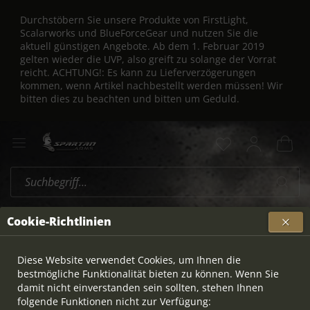
Durchstöbern Sie unsere Produkte von FirstLight,
Scalarworks und BlueForceGear und nutzen Sie die
aktuell günstigen Angebote. Ab dem 1. Februar 2019
gelten wieder die UVP, also greift zu solange der Vorrat
reicht. ACHTUNG!: Es kann zu Lieferverzögerungen
kommen, wenn Artikel nachbestellt werden müssen! Wir
bitten dies zu beachten und bitten um Geduld.
Glock
Übersicht
Cookie-Richtlinien
Diese Website verwendet Cookies, um Ihnen die
bestmögliche Funktionalität bieten zu können. Wenn Sie
damit nicht einverstanden sein sollten, stehen Ihnen
folgende Funktionen nicht zur Verfügung: