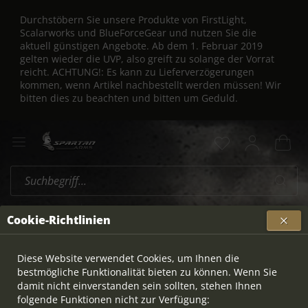
Durchstöbern Sie unsere Produkte von FirstLight,
Scalarworks und BlueForceGear und nutzen Sie die
aktuell günstigen Angebote. Ab dem 1. Februar 2019
gelten wieder die UVP, also greift zu solange der Vorrat
reicht. ACHTUNG!: Es kann zu Lieferverzögerungen
kommen, wenn Artikel nachbestellt werden müssen! Wir
bitten dies zu beachten und bitten um Geduld.
GSG
Übersicht
Cookie-Richtlinien
Diese Website verwendet Cookies, um Ihnen die
bestmögliche Funktionalität bieten zu können. Wenn Sie
damit nicht einverstanden sein sollten, stehen Ihnen
folgende Funktionen nicht zur Verfügung: