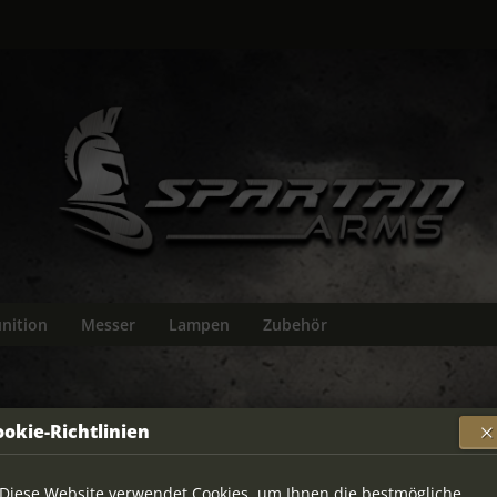
nition
Messer
Lampen
Zubehör
ookie-Richtlinien
n Victrix
Diese Website verwendet Cookies, um Ihnen die bestmögliche