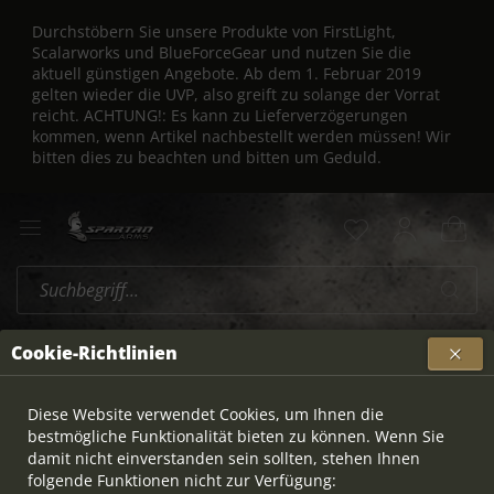
Durchstöbern Sie unsere Produkte von FirstLight,
Scalarworks und BlueForceGear und nutzen Sie die
aktuell günstigen Angebote. Ab dem 1. Februar 2019
gelten wieder die UVP, also greift zu solange der Vorrat
reicht. ACHTUNG!: Es kann zu Lieferverzögerungen
kommen, wenn Artikel nachbestellt werden müssen! Wir
bitten dies zu beachten und bitten um Geduld.
S&B
Cookie-Richtlinien
Topseller
Diese Website verwendet Cookies, um Ihnen die
bestmögliche Funktionalität bieten zu können. Wenn Sie
damit nicht einverstanden sein sollten, stehen Ihnen
AUSVERKAUFT
folgende Funktionen nicht zur Verfügung: