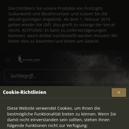
Durchstöbern Sie unsere Produkte von FirstLight,
Scalarworks und BlueForceGear und nutzen Sie die
aktuell günstigen Angebote. Ab dem 1. Februar 2019
gelten wieder die UVP, also greift zu solange der Vorrat
reicht. ACHTUNG!: Es kann zu Lieferverzögerungen
kommen, wenn Artikel nachbestellt werden müssen! Wir
bitten dies zu beachten und bitten um Geduld.
Geco
Übersicht
Cookie-Richtlinien
Diese Website verwendet Cookies, um Ihnen die
bestmögliche Funktionalität bieten zu können. Wenn Sie
damit nicht einverstanden sein sollten, stehen Ihnen
folgende Funktionen nicht zur Verfügung: