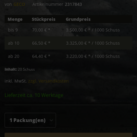
von
GECO
Artikelnummer
2317843
Menge
Stückpreis
Grundpreis
bis
9
70,00 € *
3.500,00 € * / 1000 Schuss
ab
10
66,50 € *
3.325,00 € * / 1000 Schuss
ab
20
64,40 € *
3.220,00 € * / 1000 Schuss
Inhalt:
20 Schuss
inkl. MwSt.
zzgl. Versandkosten
Lieferzeit ca. 10 Werktage