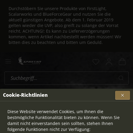
Durchstöbern Sie unsere Produkte von FirstLight,
Scalarworks und BlueForceGear und nutzen Sie die
aktuell günstigen Angebote. Ab dem 1. Februar 2019
gelten wieder die UVP, also greift zu solange der Vorrat
reicht. ACHTUNG!: Es kann zu Lieferverzögerungen
kommen, wenn Artikel nachbestellt werden müssen! Wir
bitten dies zu beachten und bitten um Geduld.
Zero
Cookie-Richtlinien
Topseller
Diese Website verwendet Cookies, um Ihnen die
bestmögliche Funktionalität bieten zu können. Wenn Sie
damit nicht einverstanden sein sollten, stehen Ihnen
folgende Funktionen nicht zur Verfügung: