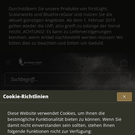
Durchstöbern Sie unsere Produkte von FirstLight,
Scalarworks und BlueForceGear und nutzen Sie die
aktuell günstigen Angebote. Ab dem 1. Februar 2019
gelten wieder die UVP, also greift zu solange der Vorrat
reicht. ACHTUNG!: Es kann zu Lieferverzögerungen
kommen, wenn Artikel nachbestellt werden müssen! Wir
bitten dies zu beachten und bitten um Geduld.
Geco
Übersicht
Cookie-Richtlinien
Diese Website verwendet Cookies, um Ihnen die
bestmögliche Funktionalität bieten zu können. Wenn Sie
damit nicht einverstanden sein sollten, stehen Ihnen
folgende Funktionen nicht zur Verfügung: