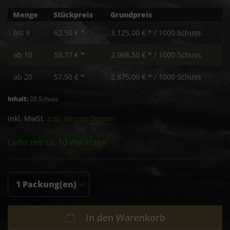
Menge
Stückpreis
Grundpreis
bis
9
62,50 € *
3.125,00 € * / 1000 Schuss
ab
10
59,37 € *
2.968,50 € * / 1000 Schuss
ab
20
57,50 € *
2.875,00 € * / 1000 Schuss
Inhalt:
20 Schuss
inkl. MwSt.
zzgl. Versandkosten
Lieferzeit ca. 10 Werktage
In den
Warenkorb