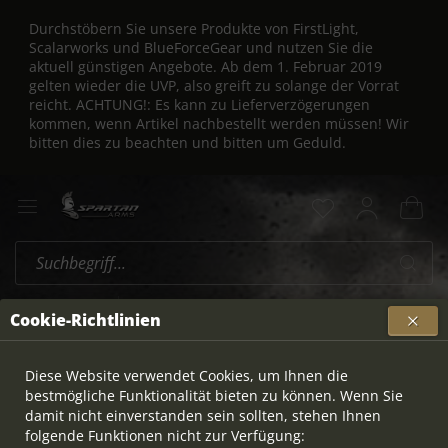
Durchstöbern Sie unsere Produkte von FirstLight,
Scalarworks und BlueForceGear und nutzen Sie die
aktuell günstigen Angebote. Ab dem 1. Februar 2019
gelten wieder die UVP, also greift zu solange der Vorrat
reicht. ACHTUNG!: Es kann zu Lieferverzögerungen
kommen, wenn Artikel nachbestellt werden müssen! Wir
bitten dies zu beachten und bitten um Geduld.
Softpoint
Übersicht
Cookie-Richtlinien
Diese Website verwendet Cookies, um Ihnen die
bestmögliche Funktionalität bieten zu können. Wenn Sie
damit nicht einverstanden sein sollten, stehen Ihnen
folgende Funktionen nicht zur Verfügung: