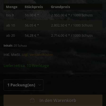
Menge
Stückpreis
Grundpreis
bis
9
59,00 € *
2.950,00 € * / 1000 Schuss
ab
10
56,05 € *
2.802,50 € * / 1000 Schuss
ab
20
54,28 € *
2.714,00 € * / 1000 Schuss
Inhalt:
20 Schuss
inkl. MwSt.
zzgl. Versandkosten
Lieferzeit ca. 10 Werktage
In den
Warenkorb