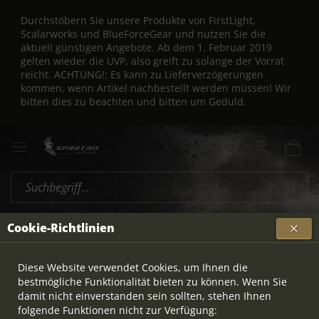
Durchstöbern Sie unsere Produkte von FirstLight,
Scalarworks und BlueForceGear und nutzen Sie die
aktuell günstigen Angebote. Ab dem 1. Februar 2019
gelten wieder die UVP, also greift zu solange der Vorrat
reicht. ACHTUNG!: Es kann zu Lieferverzögerungen
kommen, wenn Artikel nachbestellt werden müssen! Wir
bitten dies zu beachten und bitten um Geduld.
Zero
Übersicht
Cookie-Richtlinien
Diese Website verwendet Cookies, um Ihnen die
bestmögliche Funktionalität bieten zu können. Wenn Sie
damit nicht einverstanden sein sollten, stehen Ihnen
folgende Funktionen nicht zur Verfügung: