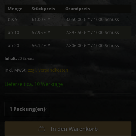
Menge
Stückpreis
Grundpreis
bis
9
61,00 € *
3.050,00 € * / 1000 Schuss
ab
10
57,95 € *
2.897,50 € * / 1000 Schuss
ab
20
56,12 € *
2.806,00 € * / 1000 Schuss
Inhalt:
20 Schuss
inkl. MwSt.
zzgl. Versandkosten
Lieferzeit ca. 10 Werktage
In den
Warenkorb