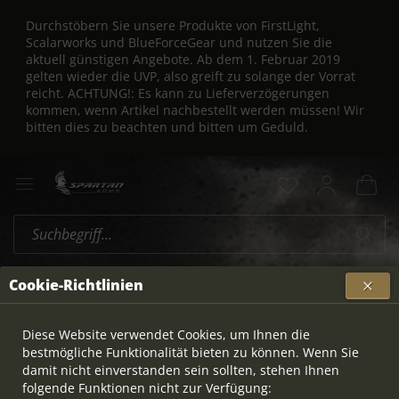
Durchstöbern Sie unsere Produkte von FirstLight,
Scalarworks und BlueForceGear und nutzen Sie die
aktuell günstigen Angebote. Ab dem 1. Februar 2019
gelten wieder die UVP, also greift zu solange der Vorrat
reicht. ACHTUNG!: Es kann zu Lieferverzögerungen
kommen, wenn Artikel nachbestellt werden müssen! Wir
bitten dies zu beachten und bitten um Geduld.
Zero
Übersicht
Cookie-Richtlinien
Diese Website verwendet Cookies, um Ihnen die
bestmögliche Funktionalität bieten zu können. Wenn Sie
damit nicht einverstanden sein sollten, stehen Ihnen
folgende Funktionen nicht zur Verfügung: