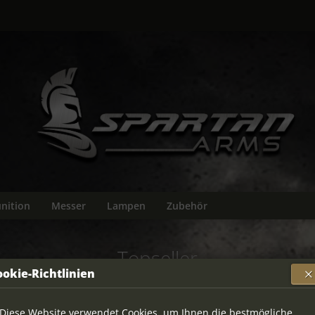
nition
Messer
Lampen
Zubehör
Topseller
ookie-Richtlinien
Diese Website verwendet Cookies, um Ihnen die bestmögliche