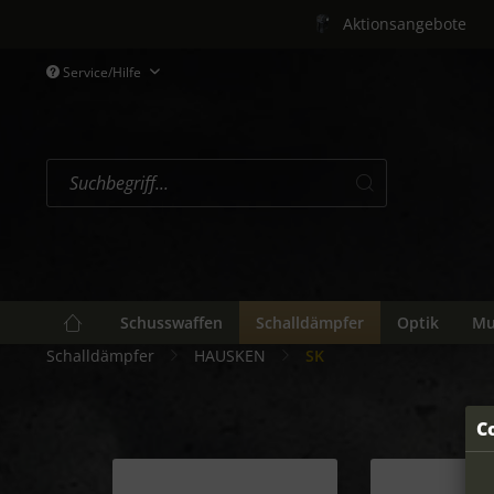
Aktionsangebote
Service/Hilfe
Schusswaffen
Schalldämpfer
Optik
Mu
Schalldämpfer
HAUSKEN
SK
C