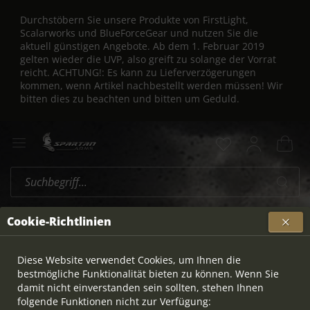
Durchstöbern Sie unsere Produkte von FirstLight,
Scalarworks und BlueForceGear und nutzen Sie die
aktuell günstigen Angebote. Ab dem 1. Februar 2019
gelten wieder die UVP, also greift zu solange der Vorrat
reicht. ACHTUNG!: Es kann zu Lieferverzögerungen
kommen, wenn Artikel nachbestellt werden müssen! Wir
bitten dies zu beachten und bitten um Geduld.
Arsenal Firearms
Übersicht
Cookie-Richtlinien
Diese Website verwendet Cookies, um Ihnen die
bestmögliche Funktionalität bieten zu können. Wenn Sie
damit nicht einverstanden sein sollten, stehen Ihnen
folgende Funktionen nicht zur Verfügung: