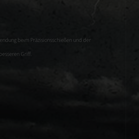
rwendung beim Präzisionsschießen und der
besseren Griff.