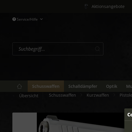
Aktionsangebote
Service/Hilfe
Schusswaffen
Schalldämpfer
Optik
Mu
Schusswaffen
Kurzwaffen
Pistol
Übersicht
C