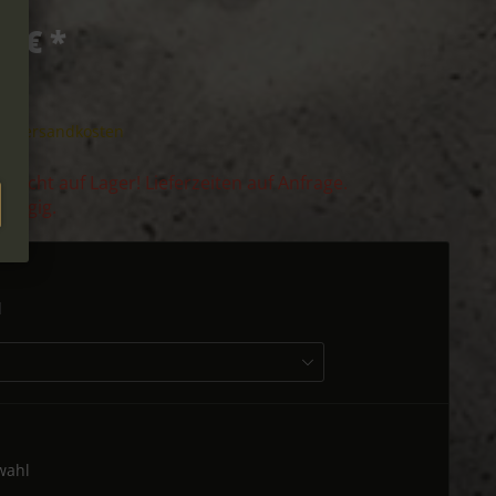
0 € *
l. Versandkosten
it nicht auf Lager! Lieferzeiten auf Anfrage.
hängig.
l
wahl