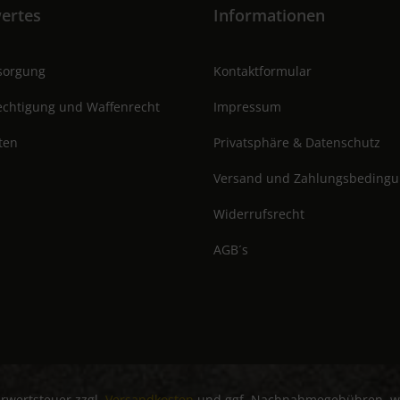
ertes
Informationen
tsorgung
Kontaktformular
chtigung und Waffenrecht
Impressum
ten
Privatsphäre & Datenschutz
Versand und Zahlungsbeding
Widerrufsrecht
AGB´s
hrwertsteuer zzgl.
Versandkosten
und ggf. Nachnahmegebühren, we