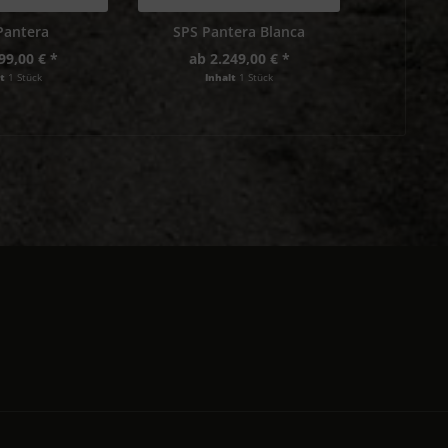
Pantera
SPS Pantera Blanca
SPS 
99,00 € *
ab 2.249,00 € *
3.
lt
1 Stück
Inhalt
1 Stück