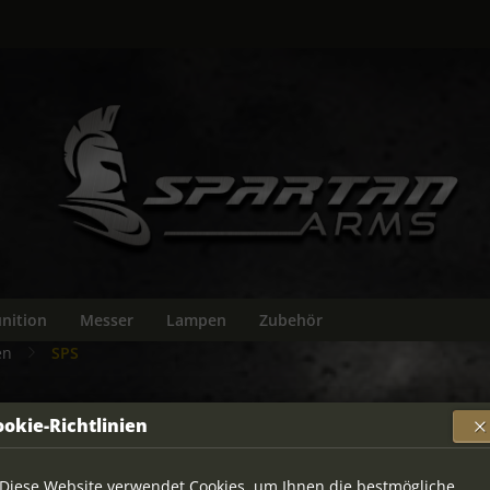
nition
Messer
Lampen
Zubehör
en
SPS
ookie-Richtlinien
SPS FAL
von
SPS
Ar
Diese Website verwendet Cookies, um Ihnen die bestmögliche