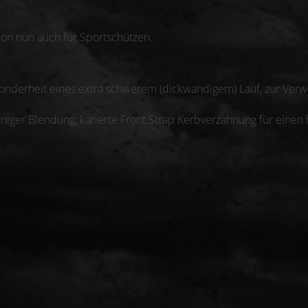
con nun auch für Sportschützen.
sonderheit eines extra schwerem (dickwandigem) Lauf, zur Ve
niger Blendung, karierte Front Strap Kerbverzahnung für einen 