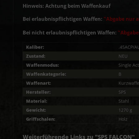
Hinweis: Achtung beim Waffenkauf
Bei erlaubnispflichtigen Waffen:
"Abgabe nur a
Bei nicht erlaubnispflichtigen Waffen:
"Abgabe
Kaliber:
.45ACP/A
Zustand:
NEU
Waffenmodus:
Single Ac
Waffenkategorie:
B
Waffenart:
Kurzwaffe
Hersteller:
SPS
Material:
Stahl
Gewicht:
1270 g
Griffschalen:
Holz
Weiterführende Links zu "SPS FALCON"