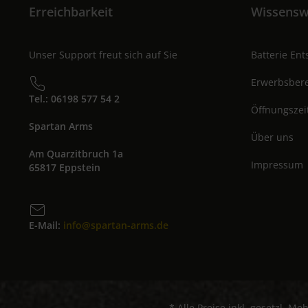
Erreichbarkeit
Wissensw
Unser Support freut sich auf Sie
Batterie En
Erwerbsbere
Tel.: 06198 577 54 2
Öffnungszei
Spartan Arms
Über uns
Am Quarzitbruch 1a
Impressum
65817 Eppstein
E-Mail:
info@spartan-arms.de
* Alle Preise inkl. gesetzl. Me