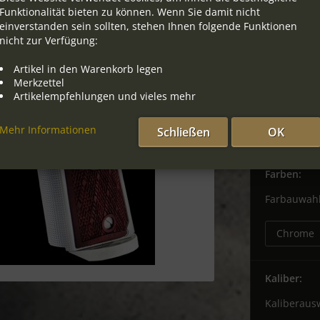
Funktionalität bieten zu können. Wenn Sie damit nicht
1.799,0
einverstanden sein sollten, stehen Ihnen folgende Funktionen
nicht zur Verfügung:
Inhalt:
1 Stück
Artikel in den Warenkorb legen
Merkzettel
inkl. MwSt.
zzg
Artikelempfehlungen und vieles mehr
Artikel derze
Mehr Informationen
Schließen
OK
Herstellerab
Farben:
Farbauwah
Kaliber:
Kaliberaus