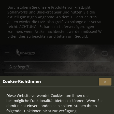
Durchstöbern Sie unsere Produkte von FirstLight,
Scalarworks und BlueForceGear und nutzen Sie die
aktuell günstigen Angebote. Ab dem 1. Februar 2019
gelten wieder die UVP, also greift zu solange der Vorrat
reicht. ACHTUNG!: Es kann zu Lieferverzögerungen
kommen, wenn Artikel nachbestellt werden müssen! Wir
bitten dies zu beachten und bitten um Geduld.
Sako
Cookie-Richtlinien
Topseller
Diese Website verwendet Cookies, um Ihnen die
bestmögliche Funktionalität bieten zu können. Wenn Sie
damit nicht einverstanden sein sollten, stehen Ihnen
folgende Funktionen nicht zur Verfügung: