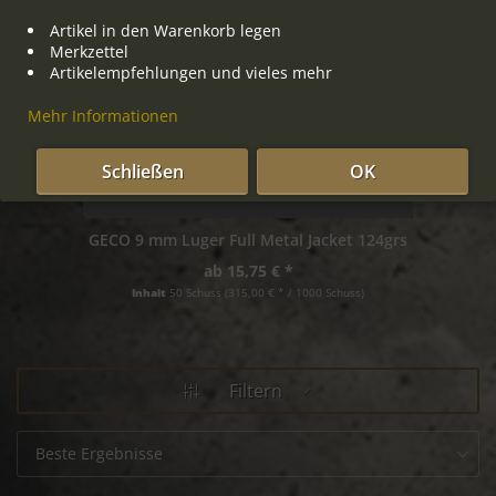
Artikel in den Warenkorb legen
Merkzettel
Artikelempfehlungen und vieles mehr
Mehr Informationen
Schließen
OK
GECO 9 mm Luger Full Metal Jacket 124grs
GECO 6
ab 15,75 € *
Inhalt
50 Schuss
(315,00 € * / 1000 Schuss)
Filtern