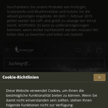
Durchstöbern Sie unsere Produkte von FirstLight,
Scalarworks und BlueForceGear und nutzen Sie die
aktuell günstigen Angebote. Ab dem 1. Februar 2019
gelten wieder die UVP, also greift zu solange der Vorrat
reicht. ACHTUNG!: Es kann zu Lieferverzögerungen
kommen, wenn Artikel nachbestellt werden müssen! Wir
bitten dies zu beachten und bitten um Geduld.
Full Metal Jacket
Cookie-Richtlinien
Topseller
Diese Website verwendet Cookies, um Ihnen die
bestmögliche Funktionalität bieten zu können. Wenn Sie
damit nicht einverstanden sein sollten, stehen Ihnen
AUSVERKAUFT
folgende Funktionen nicht zur Verfügung: