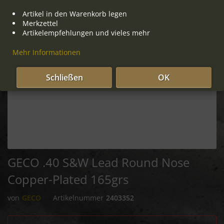
Artikel in den Warenkorb legen
Merkzettel
Artikelempfehlungen und vieles mehr
Mehr Informationen
Schließen
OK
GECO .40 S&W Lead Round Nose
Copper-Plated 165grs
von
GECO
Artikelnummer
2403352