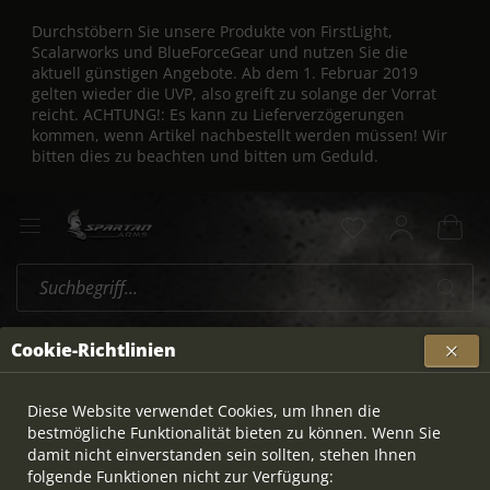
Durchstöbern Sie unsere Produkte von FirstLight,
Scalarworks und BlueForceGear und nutzen Sie die
aktuell günstigen Angebote. Ab dem 1. Februar 2019
gelten wieder die UVP, also greift zu solange der Vorrat
reicht. ACHTUNG!: Es kann zu Lieferverzögerungen
kommen, wenn Artikel nachbestellt werden müssen! Wir
bitten dies zu beachten und bitten um Geduld.
Lead Round Nose
Übersicht
Cookie-Richtlinien
AUSVERKAUFT
Diese Website verwendet Cookies, um Ihnen die
bestmögliche Funktionalität bieten zu können. Wenn Sie
damit nicht einverstanden sein sollten, stehen Ihnen
folgende Funktionen nicht zur Verfügung: